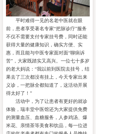
平时难得一见的名老中医就在眼
前，
患者
享受著名专家
“把脉诊疗”服务
不仅不需
要支付
专家挂号费，同时还能
获得大量的健康知识，确实方便、实
惠，而且能与中医专家面对面
“聊病诉
苦”，大家既踏实又高兴。一位
七十多岁
的老大妈说：
“我
以前到医院去挂号，结
果去了三次都没有挂上，今天专家
出来
义诊
，一把脉全都知道了，这活动开展
得太
好
了！
”
活动中，为了让患者有更好的就诊
体验，瑞丰堂中医馆还为大家提供免费
的测量血压、血糖服务，人参鸡汤、爆
米花、亲情茶等美食和饮品，每一位进
店的年老患者都有专门的服务人员搀扶