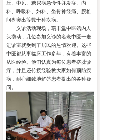
压、中风、糖尿病急慢性并发症、
内
科、呼吸科、妇科、坐骨神经痛、腰椎
间盘突出等
数十种疾病。
义诊活动现场，
瑞丰堂中医馆内
人
头攒动，
几
位参加义诊的名老中医一走
进
诊室
就受到了居民的热情
欢迎
。这些
中医
都从事临床工作多年，有着丰富的
从医经验。
他们
认真为每位
患者搭脉诊
疗
，并且还传授经验教大家如何
预防疾
病
，耐心细致地
解答患者
提出的各种疑
问
。