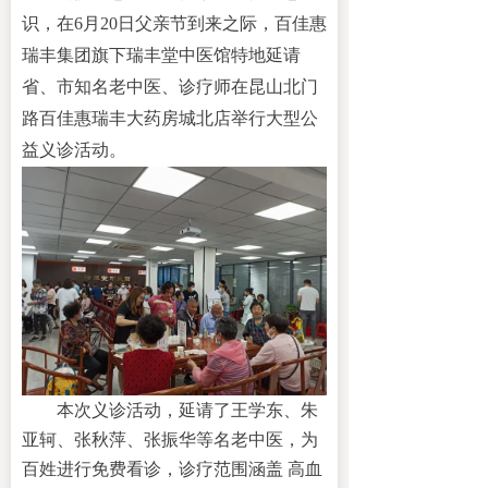
识，
在
6月20日父亲节到来之际
，
百佳惠
瑞丰集团旗下瑞丰堂中医馆特地延请
省、市知名
老中医
、
诊疗师
在
昆山北门
路百佳惠瑞丰大药房城北店
举行大型公
益义诊活动。
本次义诊活动，
延请了王学东、朱
亚轲、张秋萍、张振华等名老中医，
为
百姓进行免费看诊，诊疗范围涵盖
高血